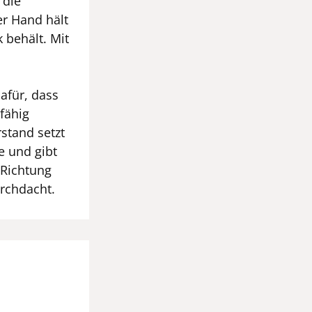
 die
er Hand hält
 behält. Mit
afür, dass
fähig
rstand setzt
le und gibt
Richtung
urchdacht.