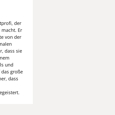
tprofi, der
e macht. Er
te von der
inalen
r, dass sie
einem
ils und
f das große
her, dass
egeistert.