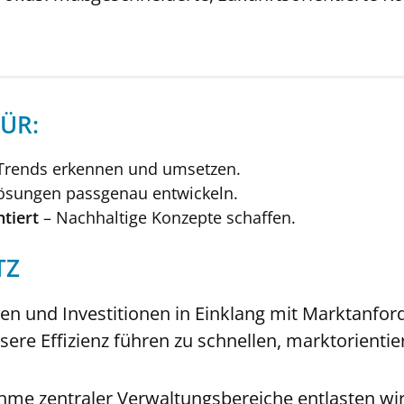
FÜR:
Trends erkennen und umsetzen.
ösungen passgenau entwickeln.
tiert
– Nachhaltige Konzepte schaffen.
TZ
nen und Investitionen in Einklang mit Marktanfo
re Effizienz führen zu schnellen, marktorientie
me zentraler Verwaltungsbereiche entlasten wi