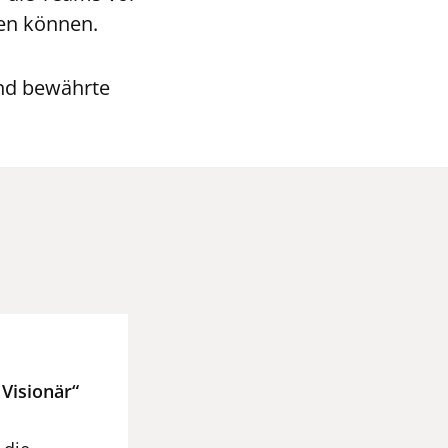
ren können.
end bewährte
 Visionär“