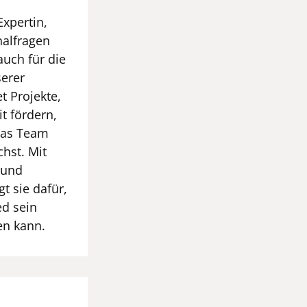
Expertin,
nalfragen
auch für die
serer
et Projekte,
t fördern,
das Team
hst. Mit
 und
t sie dafür,
ed sein
ten kann.