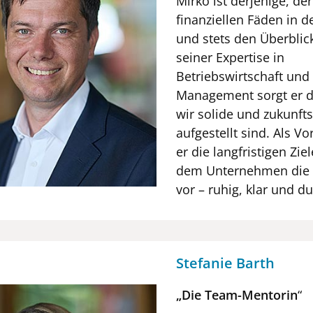
Mirko ist derjenige, der
finanziellen Fäden in d
und stets den Überblick
seiner Expertise in
Betriebswirtschaft und
Management sorgt er d
wir solide und zukunfts
aufgestellt sind. Als Vo
er die langfristigen Zie
dem Unternehmen die 
vor – ruhig, klar und d
Stefanie Barth
„
Die Team-Mentorin
“